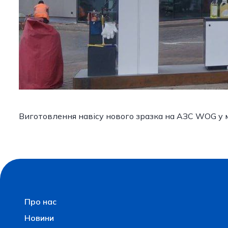
Виготовлення навісу нового зразка на АЗС WOG у м
Про нас
Новини