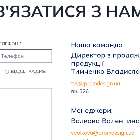
В'ЯЗАТИСЯ З НА
Штендери
Панель-кронштейн (торцева
вивіска)
Рекламні стели та пілони
Наша команда
ЕЛЕФОН
*
Директор з продажу
продукції
Тимченко Владисла
ВІДДІЛ КАДРІВ
tvv@promdesign.ua
вн. 326
Менеджери:
Волкова Валентина
v.volkova@promdesign.ua