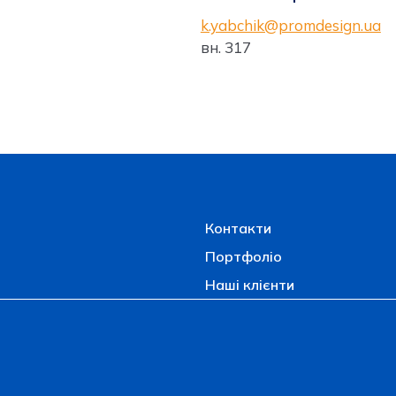
k.yabchik@promdesign.ua
вн. 317
Контакти
Портфоліо
Наші клієнти