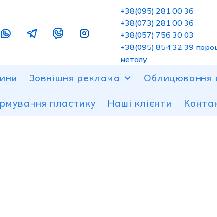
+38(095) 281 00 36
+38(073) 281 00 36
+38(057) 756 30 03
+38(095) 854 32 39 поро
металу
ини
Зовнішня реклама
Облицювання 
рмування пластику
Наші клієнти
Конта
Банерні конструкції
Облицювання фас
Гнутт
Брендування авто
Перфоровані алюм
Лазер
Козирки, вхідні групи
Облицювання фас
Порош
Контурна підсвітка фасаду
Навіси з полікарб
Робот
будинку
Форму
Лайтбокси та композитні короби
Повно
Дахові рекламні установки