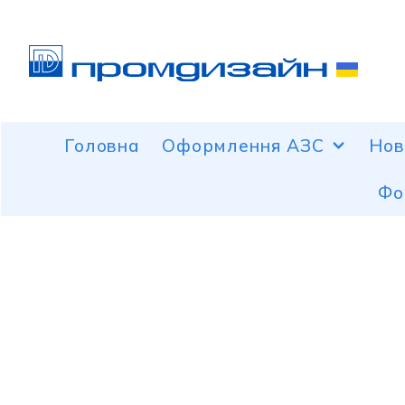
Головна
Оформлення АЗС
Нов
Фо
Облицювання навісів над ТРК
Облицювання операторних
Окремі сервісні та рекламні
конструкції АЗК
Оформлення колон навісу
Цінові пілони