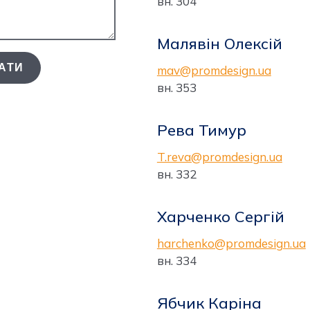
вн. 304
Малявін Олексій
АТИ
mav@promdesign.ua
вн. 353
Рева Тимур
T.reva@promdesign.ua
вн. 332
Харченко Сергій
harchenko@promdesign.ua
вн. 334
Ябчик Каріна