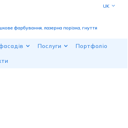
UK
шкове фарбування, лазерна порізка, гнуття
фасадів
Послуги
Портфоліо
кти
адів алюмінієм
я металу та пластику
інієві фасади
на та фрезерна порізка
адів композитом
кове фарбування
онату
и з проєктування
вання пластику
кольоровий друк