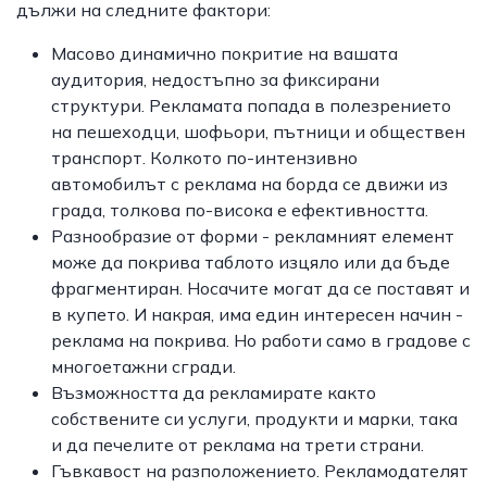
дължи на следните фактори:
Масово динамично покритие на вашата
аудитория, недостъпно за фиксирани
структури. Рекламата попада в полезрението
на пешеходци, шофьори, пътници и обществен
транспорт. Колкото по-интензивно
автомобилът с реклама на борда се движи из
града, толкова по-висока е ефективността.
Разнообразие от форми - рекламният елемент
може да покрива таблото изцяло или да бъде
фрагментиран. Носачите могат да се поставят и
в купето. И накрая, има един интересен начин -
реклама на покрива. Но работи само в градове с
многоетажни сгради.
Възможността да рекламирате както
собствените си услуги, продукти и марки, така
и да печелите от реклама на трети страни.
Гъвкавост на разположението. Рекламодателят