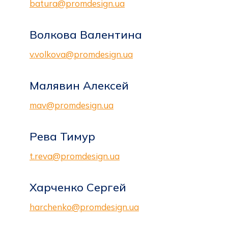
batura@promdesign.ua
Волкова Валентина
v.volkova@promdesign.ua
Малявин Алексей
mav@promdesign.ua
Рева Тимур
t.reva@promdesign.ua
Харченко Сергей
harchenko@promdesign.ua