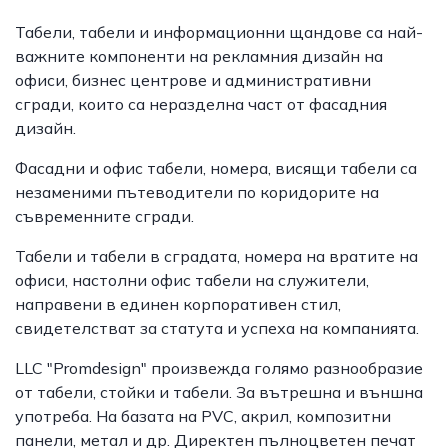
Табели, табели и информационни щандове са най-
важните компоненти на рекламния дизайн на
офиси, бизнес центрове и административни
сгради, които са неразделна част от фасадния
дизайн.
Фасадни и офис табели, номера, висящи табели са
незаменими пътеводители по коридорите на
съвременните сгради.
Табели и табели в сградата, номера на вратите на
офиси, настолни офис табели на служители,
направени в единен корпоративен стил,
свидетелстват за статута и успеха на компанията.
LLC "Promdesign" произвежда голямо разнообразие
от табели, стойки и табели. За вътрешна и външна
употреба. На базата на PVC, акрил, композитни
панели, метал и др. Директен пълноцветен печат