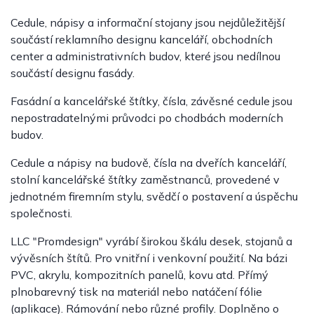
Cedule, nápisy a informační stojany jsou nejdůležitější
součástí reklamního designu kanceláří, obchodních
center a administrativních budov, které jsou nedílnou
součástí designu fasády.
Fasádní a kancelářské štítky, čísla, závěsné cedule jsou
nepostradatelnými průvodci po chodbách moderních
budov.
Cedule a nápisy na budově, čísla na dveřích kanceláří,
stolní kancelářské štítky zaměstnanců, provedené v
jednotném firemním stylu, svědčí o postavení a úspěchu
společnosti.
LLC "Promdesign" vyrábí širokou škálu desek, stojanů a
vývěsních štítů. Pro vnitřní i venkovní použití. Na bázi
PVC, akrylu, kompozitních panelů, kovu atd. Přímý
plnobarevný tisk na materiál nebo natáčení fólie
(aplikace). Rámování nebo různé profily. Doplněno o