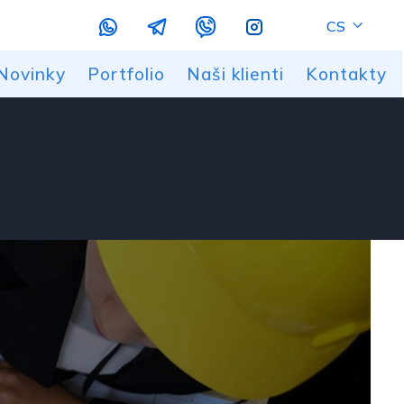
CS
Novinky
Portfolio
Naši klienti
Kontakty
ých a plastových dílů
m a frézováním
vání
e
ky