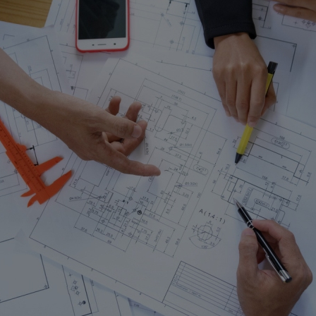
 znamení
čísla růstu