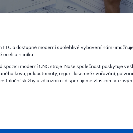
n LLC a dostupné moderní spolehlivé vybavení nám umožňuje 
 oceli a hliníku.
dispozici moderní CNC stroje. Naše společnost poskytuje vešk
aného kovu, poloautomaty, argon, laserové svařování, galvani
 instalační služby u zákazníka, disponujeme vlastním vozový