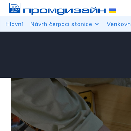
Hlavní
Návrh čerpací stanice
Venkovn
Přístřešky přes výdejní stojan
Návrhy b
Čelí velínům
Značka au
Samostatně stojící servisní a
Vrcholy, v
reklamní konstrukce pro čerpací
Obrysové 
stanice
Lightboxy
Dekorace baldachýnových sloupů
Střešní re
Cenové pylony
Objemová
Úprava vý