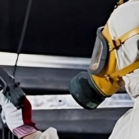
 znamení
čísla růstu