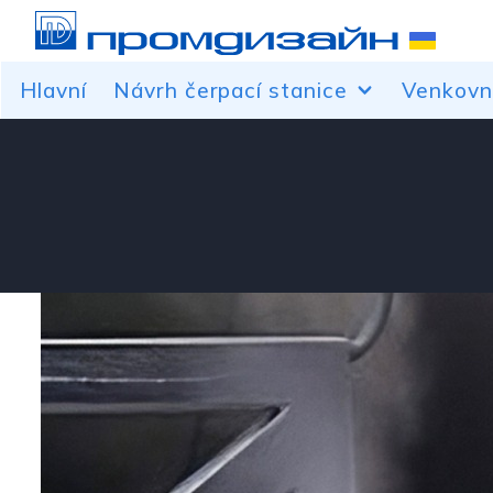
Hlavní
Návrh čerpací stanice
Venkovn
Přístřešky přes výdejní stojan
Návrhy b
Čelí velínům
Značka au
Samostatně stojící servisní a
Vrcholy, v
reklamní konstrukce pro čerpací
Obrysové 
stanice
Lightboxy
Dekorace baldachýnových sloupů
Střešní re
Cenové pylony
Objemová
Úprava vý