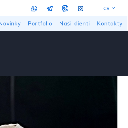
CS
Novinky
Portfolio
Naši klienti
Kontakty
ých a plastových dílů
m a frézováním
vání
e
ky