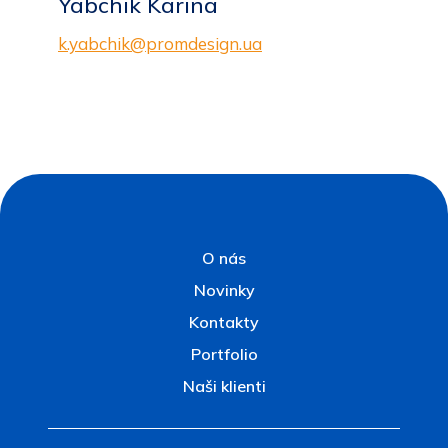
Yabchik Karina
k.yabchik@promdesign.ua
O nás
Novinky
Kontakty
Portfolio
Naši klienti