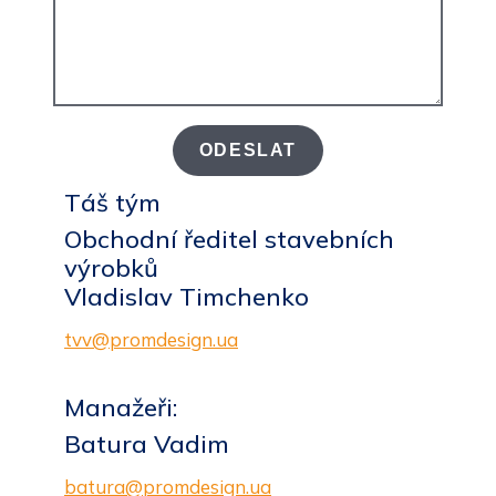
ODESLAT
Тáš tým
Obchodní ředitel stavebních
výrobků
Vladislav Timchenko
tvv@promdesign.ua
Manažeři:
Batura Vadim
batura@promdesign.ua