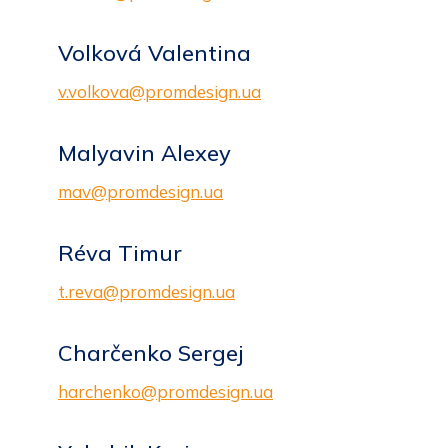
Volková Valentina
v.volkova@promdesign.ua
Malyavin Alexey
mav@promdesign.ua
Réva Timur
t.reva@promdesign.ua
Charčenko Sergej
harchenko@promdesign.ua