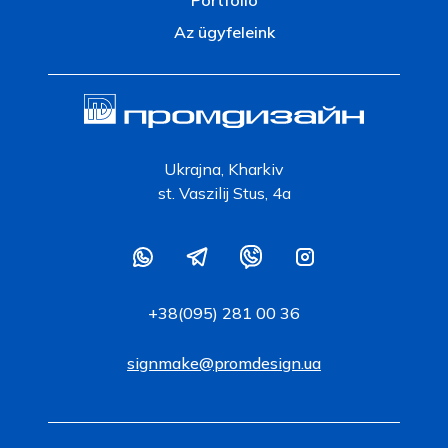
Az ügyfeleink
Ukrajna, Kharkiv
st. Vaszilij Stus, 4a
+38(095) 281 00 36
signmake@promdesign.ua