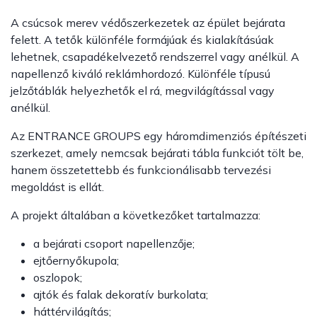
A csúcsok merev védőszerkezetek az épület bejárata
felett. A tetők különféle formájúak és kialakításúak
lehetnek, csapadékelvezető rendszerrel vagy anélkül. A
napellenző kiváló reklámhordozó. Különféle típusú
jelzőtáblák helyezhetők el rá, megvilágítással vagy
anélkül.
Az ENTRANCE GROUPS egy háromdimenziós építészeti
szerkezet, amely nemcsak bejárati tábla funkciót tölt be,
hanem összetettebb és funkcionálisabb tervezési
megoldást is ellát.
A projekt általában a következőket tartalmazza:
a bejárati csoport napellenzője;
ejtőernyőkupola;
oszlopok;
ajtók és falak dekoratív burkolata;
háttérvilágítás;