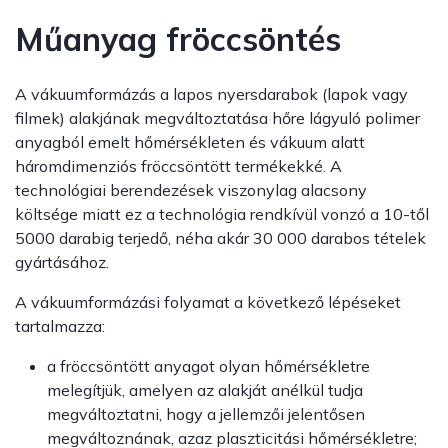
Műanyag fröccsöntés
A vákuumformázás a lapos nyersdarabok (lapok vagy
filmek) alakjának megváltoztatása hőre lágyuló polimer
anyagból emelt hőmérsékleten és vákuum alatt
háromdimenziós fröccsöntött termékekké. A
technológiai berendezések viszonylag alacsony
költsége miatt ez a technológia rendkívül vonzó a 10-től
5000 darabig terjedő, néha akár 30 000 darabos tételek
gyártásához.
A vákuumformázási folyamat a következő lépéseket
tartalmazza:
a fröccsöntött anyagot olyan hőmérsékletre
melegítjük, amelyen az alakját anélkül tudja
megváltoztatni, hogy a jellemzői jelentősen
megváltoznának, azaz plaszticitási hőmérsékletre;