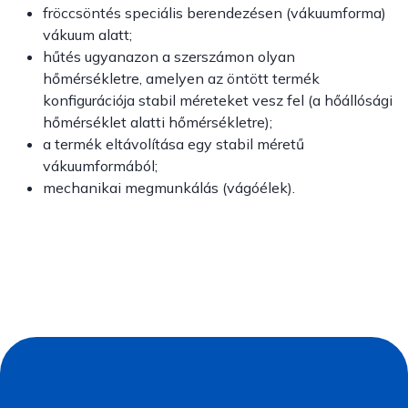
fröccsöntés speciális berendezésen (vákuumforma)
vákuum alatt;
hűtés ugyanazon a szerszámon olyan
hőmérsékletre, amelyen az öntött termék
konfigurációja stabil méreteket vesz fel (a hőállósági
hőmérséklet alatti hőmérsékletre);
a termék eltávolítása egy stabil méretű
vákuumformából;
mechanikai megmunkálás (vágóélek).