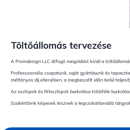
Töltőállomás tervezése
A Promdesign LLC átfogó megoldást kínál a töltőállomá
Professzionális csapatunk, saját gyártásunk és tapaszta
méltányos díj ellenében, a megbeszélt időn belül teljesít
Az oszlopok és féloszlopok burkolása többféle burkolóan
Szakértőink képesek lesznek a legszokatlanabb tárgyak 