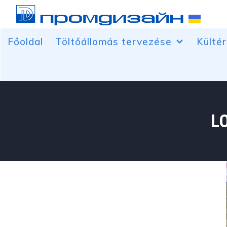
Főoldal
Töltőállomás tervezése
Kültér
A tüzelőanyag-adagoló fölé néző
Banner
tetők
Autó m
A vezérlő helyiségekkel szemben
Csúcso
L
Szabadon álló szolgáltató és
Épület
reklámszerkezetek
töltőállomásokhoz
Világí
doboz
Lombkoronaoszlopok díszítése
Tetőre
Ár pilonok
Térfog