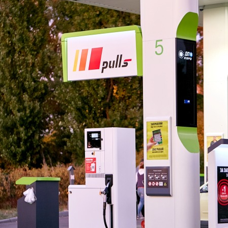
trendezés
yok és táblák
és növekedési adatok