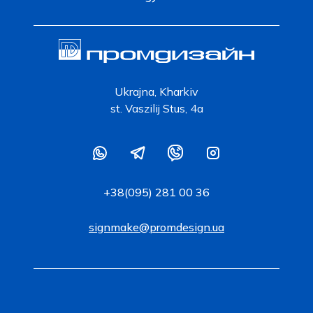
Ukrajna, Kharkiv
st. Vaszilij Stus, 4a
+38(095) 281 00 36
signmake@promdesign.ua