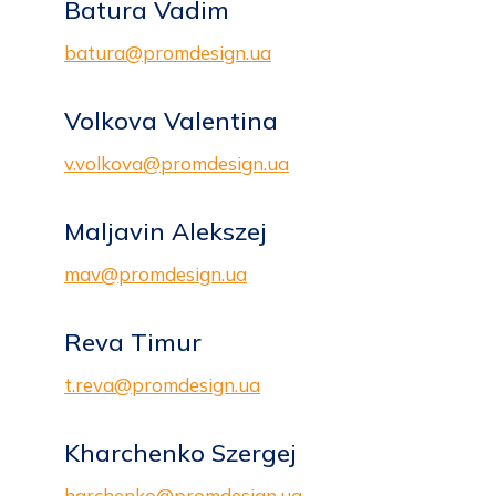
Batura Vadim
batura@promdesign.ua
Volkova Valentina
v.volkova@promdesign.ua
Maljavin Alekszej
mav@promdesign.ua
Reva Timur
t.reva@promdesign.ua
Kharchenko Szergej
harchenko@promdesign.ua