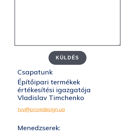
KÜLDÉS
Csapatunk
Építőipari termékek
értékesítési igazgatója
Vladislav Timchenko
tvv@promdesign.ua
Menedzserek: