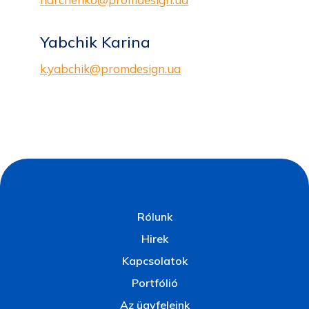
Yabchik Karina
k.yabchik@promdesign.ua
Rólunk
Hirek
Kapcsolatok
Portfólió
Az ügyfeleink