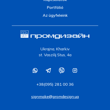
Portfólió
Az ügyfeleink
Ukrajna, Kharkiv
st. Vaszilij Stus, 4a
+38(095) 281 00 36
signmake@promdesign.ua