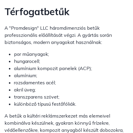
Térfogatbetűk
A "Promdesign" LLC háromdimenziós betűk
professzionális előállítását végzi. A gyártás során
biztonságos, modern anyagokat használnak:
por műanyagok;
hungarocell;
alumínium kompozit panelek (ACP);
alumínium;
rozsdamentes acél;
akril üveg;
transzparens szövet;
különböző típusú festőfóliák.
A betűk a kültéri reklámszerkezet más elemeivel
kombinálva készülnek, gyakran könnyű frízekre,
védőellenzőkre, kompozit anyagból készült dobozokra,