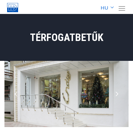
HU
TÉRFOGATBETŰK