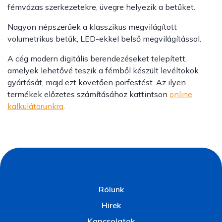
fémvázas szerkezetekre, üvegre helyezik a betűket.
Nagyon népszerűek a klasszikus megvilágított
volumetrikus betűk, LED-ekkel belső megvilágítással.
A cég modern digitális berendezéseket telepített,
amelyek lehetővé teszik a fémből készült levéltokok
gyártását, majd ezt követően porfestést. Az ilyen
termékek előzetes számításához kattintson
online
kalkulátorunkra
.
Rólunk
Hirek
Kapcsolatok