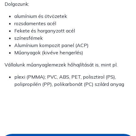
Dolgozunk:
alumínium és ötvözetek
rozsdamentes acél
Fekete és horganyzott acél
színesfémek
Alumínium kompozit panel (ACP)
Műanyagok (kivéve hengerlés)
Vállalunk műanyaglemezek hőhajlítását is, mint pl.
plexi (PMMA); PVC, ABS, PET, polisztirol (PS),
polipropilén (PP), polikarbonát (PC) szilárd anyag