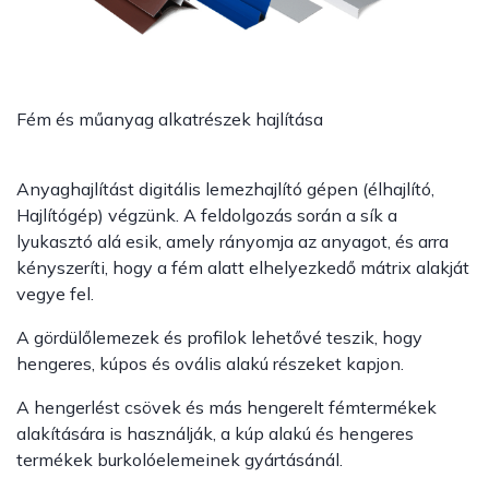
Fém és műanyag alkatrészek hajlítása
Anyaghajlítást digitális lemezhajlító gépen (élhajlító,
Hajlítógép) végzünk. A feldolgozás során a sík a
lyukasztó alá esik, amely rányomja az anyagot, és arra
kényszeríti, hogy a fém alatt elhelyezkedő mátrix alakját
vegye fel.
A gördülőlemezek és profilok lehetővé teszik, hogy
hengeres, kúpos és ovális alakú részeket kapjon.
A hengerlést csövek és más hengerelt fémtermékek
alakítására is használják, a kúp alakú és hengeres
termékek burkolóelemeinek gyártásánál.