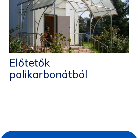
Előtetők
polikarbonátból