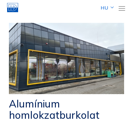
HU
Alumínium
homlokzatburkolat