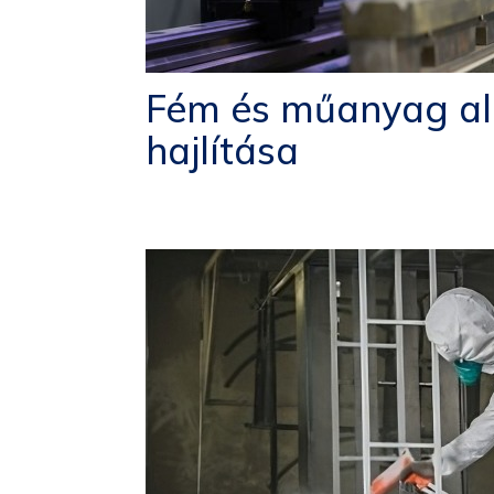
Kiraka
Állván
Állók 
Fém és műanyag al
hajlítása