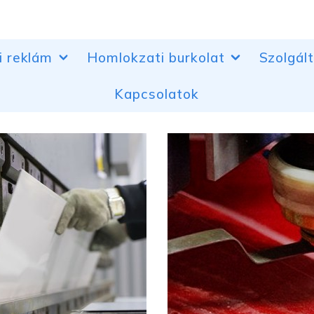
i reklám
Homlokzati burkolat
Szolgál
Kapcsolatok
 tervek
Alumínium homlokzatburkolat
Fém és m
hajlítása
árkajelzés
Perforált alumínium homlokzatok
Lézeres 
k, belépőcsoportok
Kompozit homlokzatburkolat
Porbevon
ek kontúrvilágítása
Előtetők polikarbonátból
Tervezés
tódobozok és kompozit
ok
Műanyag 
klám szerelések
atbetűk