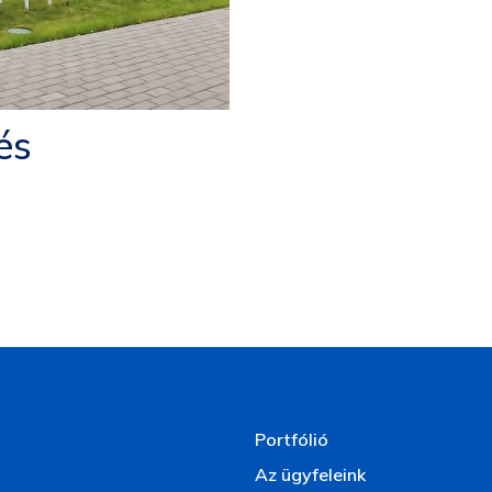
és
Portfólió
Az ügyfeleink