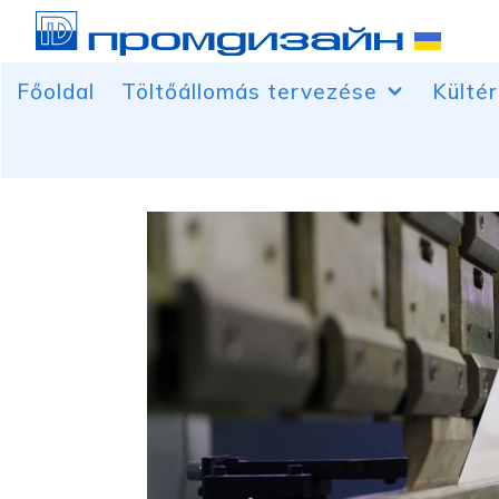
Főoldal
Töltőállomás tervezése
Kültér
A tüzelőanyag-adagoló fölé néző
Banner
tetők
Autó m
A vezérlő helyiségekkel szemben
Csúcso
Szabadon álló szolgáltató és
Épület
reklámszerkezetek
töltőállomásokhoz
Világí
doboz
Lombkoronaoszlopok díszítése
Tetőre
Ár pilonok
Térfog