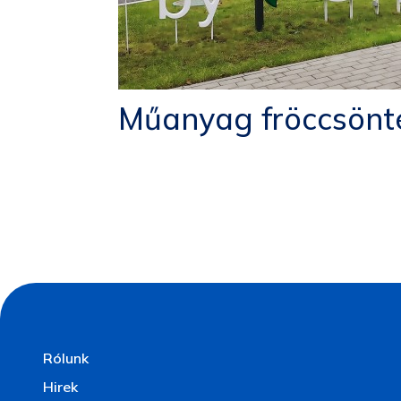
Műanyag fröccsönt
Rólunk
Hirek