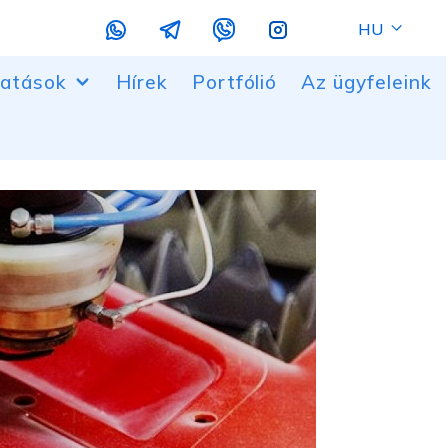
HU
tatások
Hírek
Portfólió
Az ügyfeleink
űanyag alkatrészek
és maró vágás
at
i munka
fröccsöntés